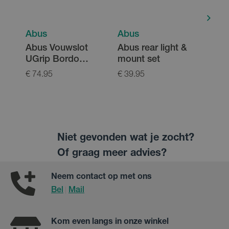
Abus
Abus
Abu
Abus Vouwslot
Abus rear light &
Abus
UGrip Bordo
mount set
4.0 
5700K/80
€ 74.95
€ 39.95
€ 13
Niet gevonden wat je zocht?
Of graag meer advies?
Neem contact op met ons
Bel
Mail
|
Kom even langs in onze winkel