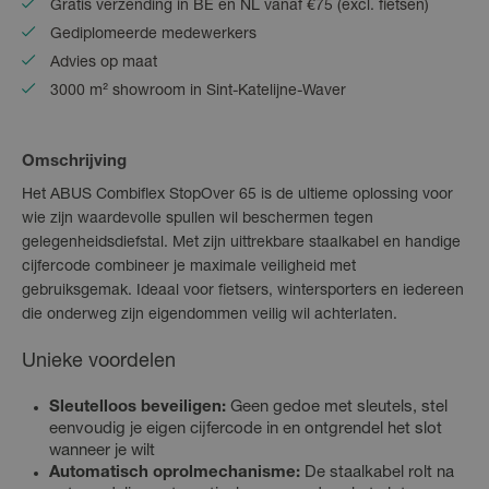
Gratis verzending in BE en NL vanaf €75 (excl. fietsen)
Gediplomeerde medewerkers
Advies op maat
3000 m² showroom in Sint-Katelijne-Waver
Omschrijving
Het ABUS Combiflex StopOver 65 is de ultieme oplossing voor
wie zijn waardevolle spullen wil beschermen tegen
gelegenheidsdiefstal. Met zijn uittrekbare staalkabel en handige
cijfercode combineer je maximale veiligheid met
gebruiksgemak. Ideaal voor fietsers, wintersporters en iedereen
die onderweg zijn eigendommen veilig wil achterlaten.
Unieke voordelen
Sleutelloos beveiligen:
Geen gedoe met sleutels, stel
eenvoudig je eigen cijfercode in en ontgrendel het slot
wanneer je wilt
Automatisch oprolmechanisme:
De staalkabel rolt na