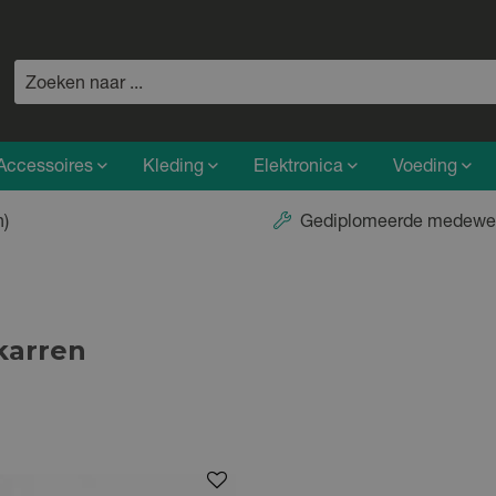
Accessoires
Kleding
Elektronica
Voeding
n)
Gediplomeerde medewe
karren