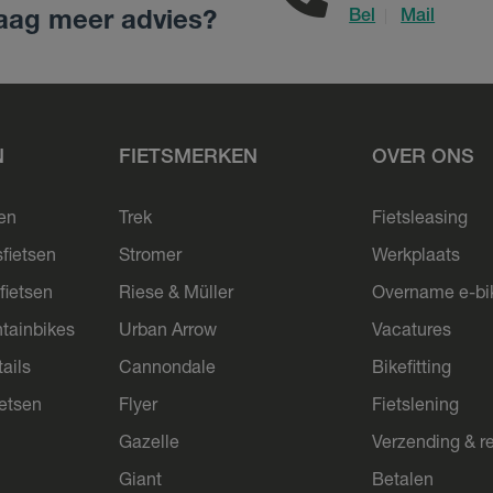
Bel
Mail
|
aag meer advies?
N
FIETSMERKEN
OVER ONS
sen
Trek
Fietsleasing
sfietsen
Stromer
Werkplaats
fietsen
Riese & Müller
Overname e-bi
tainbikes
Urban Arrow
Vacatures
ails
Cannondale
Bikefitting
ietsen
Flyer
Fietslening
Gazelle
Verzending & r
Giant
Betalen