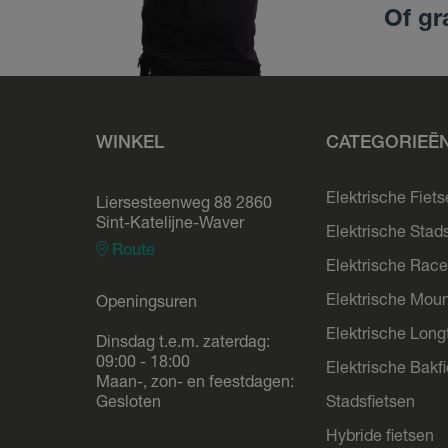
Of gr
WINKEL
CATEGORIEË
Elektrische Fiet
Liersesteenweg 88 2860
Sint-Katelijne-Waver
Elektrische Stad
Route
Elektrische Race
Elektrische Moun
Openingsuren
Elektrische Longt
Dinsdag t.e.m. zaterdag:
09:00 - 18:00
Elektrische Bakf
Maan-, zon- en feestdagen:
Gesloten
Stadsfietsen
Hybride fietsen