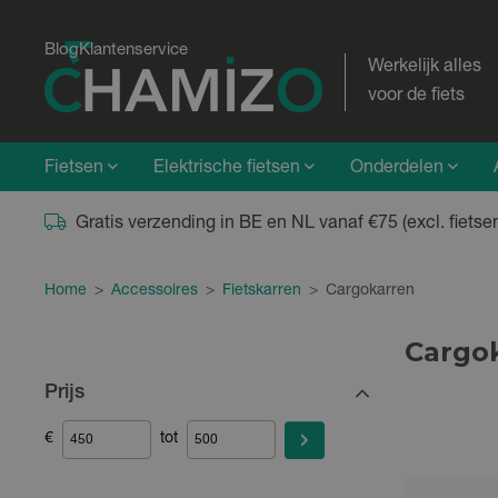
Blog
Klantenservice
Werkelijk alles
voor de fiets
Fietsen
Elektrische fietsen
Onderdelen
Gratis verzending in BE en NL vanaf €75 (excl. fietse
Home
>
Accessoires
>
Fietskarren
>
Cargokarren
Cargo
Prijs
€
tot