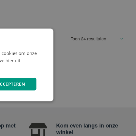
e cookies om onze
e hier uit.
ACCEPTEREN
op met
Kom even langs in onze
winkel