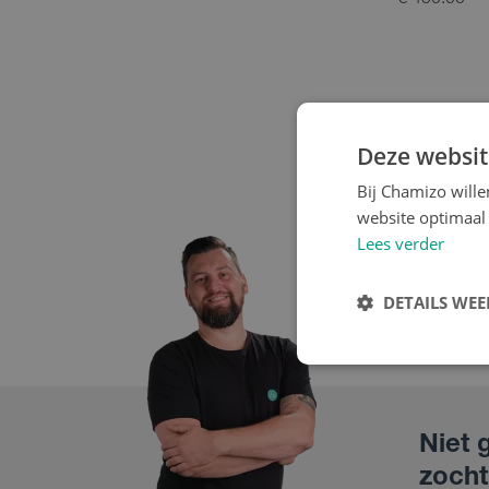
€ 450.00
Deze websit
Bij Chamizo will
Cargokarren
website optimaal 
Lees verder
DETAILS WE
Niet 
zocht