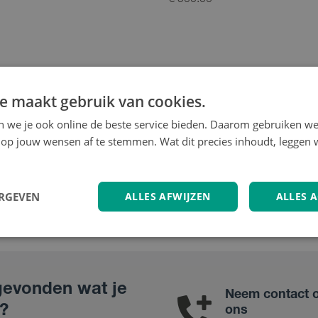
€ 500.00
e maakt gebruik van cookies.
en we je ook online de beste service bieden. Daarom gebruiken w
 | Chamizo
op jouw wensen af te stemmen. Wat dit precies inhoudt, leggen w
ERGEVEN
ALLES AFWIJZEN
ALLES 
gevonden wat je
Neem contact 
?
ons