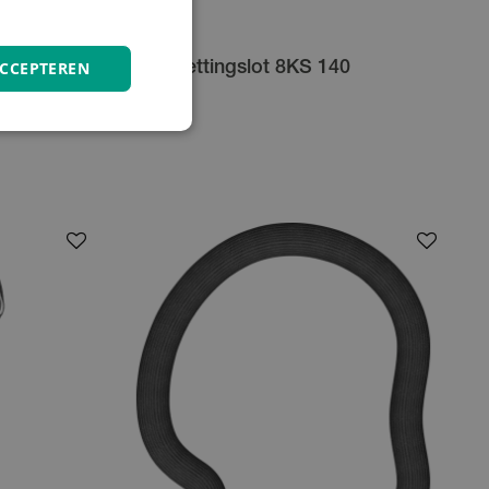
Abus
ACCEPTEREN
5510C/180
Abus Kettingslot 8KS 140
€ 49.95