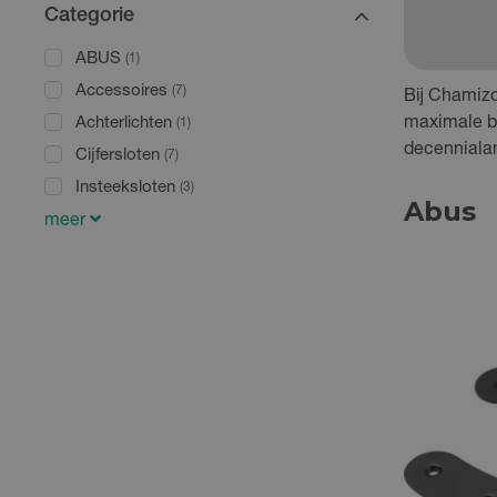
Categorie
ABUS
(1)
Accessoires
(7)
Bij Chamizo
Achterlichten
maximale be
(1)
decennialan
Cijfersloten
(7)
Insteeksloten
(3)
Abus
meer