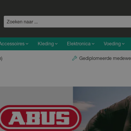
Accessoires
Kleding
Elektronica
Voeding
n)
Gediplomeerde medewe