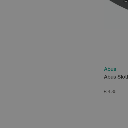
Abus
Abus Slo
€ 4.35