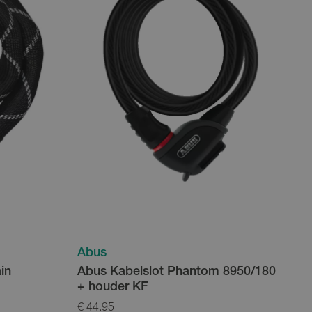
Abus
in
Abus Kabelslot Phantom 8950/180
+ houder KF
€ 44.95