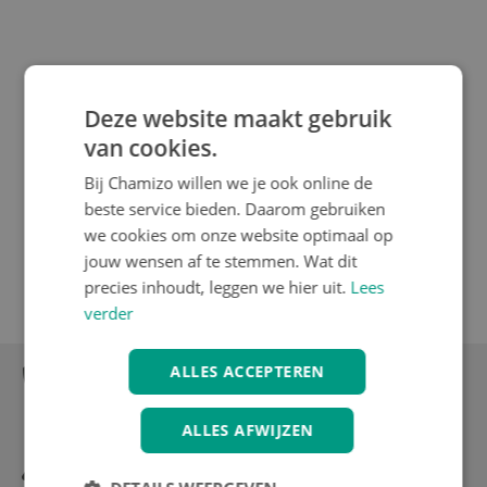
Trivio
Trivio Montage Standaard
Deze website maakt gebruik
Elite Aluminium Compact
van cookies.
€ 159.99
Bij Chamizo willen we je ook online de
beste service bieden. Daarom gebruiken
we cookies om onze website optimaal op
Werkstandaards | Chamizo
jouw wensen af te stemmen. Wat dit
precies inhoudt, leggen we hier uit.
Lees
Niet gevonden wat je zocht?
verder
Of graag meer advies?
ALLES ACCEPTEREN
Neem contact op met ons
Bel
Mail
|
ALLES AFWIJZEN
Kom even langs in onze winkel