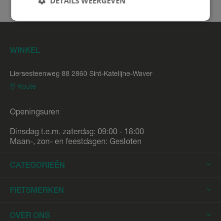
DETAILS WEERGEVEN
Kom even langs in onze winkel
WINKEL
Liersesteenweg 88 2860 Sint-Katelijne-Waver
Route
Openingsuren
Dinsdag t.e.m. zaterdag: 09:00 - 18:00
Maan-, zon- en feestdagen: Gesloten
CATEGORIEËN
Elektrische Fietsen
FIETSMERKEN
Elektrische Stadsfietsen
Trek
OVER ONS
Elektrische Racefietsen