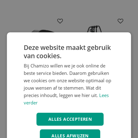
Deze website maakt gebruik
van cookies.
Bij Chamizo willen we je ook online de
beste service bieden. Daarom gebruiken
we cookies om onze website optimaal op
Thule
Thule
jouw wensen af te stemmen. Wat dit
precies inhoudt, leggen we hier uit.
Lees
Thule Bexey Rain Cover
Thule VeloSpace 3 3Bike
verder
€ 49.95
€ 969.95
ALLES ACCEPTEREN
ALLES AFWIJZEN