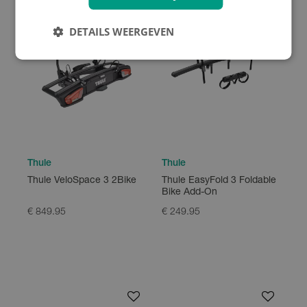
DETAILS WEERGEVEN
Thule
Thule
Thule VeloSpace 3 2Bike
Thule EasyFold 3 Foldable
Bike Add-On
€ 849.95
€ 249.95