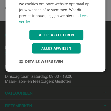
we cookies om onze website optimaal op
Kom even langs in onze winkel
jouw wensen af te stemmen. Wat dit
Kom even langs in onze winkel
precies inhoudt, leggen we hier uit.
Lees
verder
ALLES ACCEPTEREN
WINKEL
ALLES AFWIJZEN
Liersesteenweg 88 2860 Sint-Katelijne-Waver
Route
DETAILS WEERGEVEN
Openingsuren
Dinsdag t.e.m. zaterdag: 09:00 - 18:00
Maan-, zon- en feestdagen: Gesloten
CATEGORIEËN
Elektrische Fietsen
FIETSMERKEN