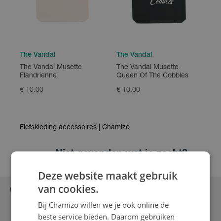
The Vandal
The Vandal
The Vandal Musette
The Vandal Musette
Flandrienne
Queen Of The Cobbles
€ 10.00
€ 10.00
Fietskleding accessoires | Chamizo
Niet gevonden wat je zocht?
Of graag meer advies?
Deze website maakt gebruik
van cookies.
Neem contact op met ons
Bij Chamizo willen we je ook online de
Bel
Mail
|
beste service bieden. Daarom gebruiken