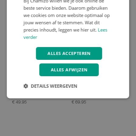
Bij Chamizo willen we je ook online de
beste service bieden. Daarom gebruiken
we cookies om onze website optimaal op
jouw wensen af te stemmen. Wat dit
precies inhoudt, leggen we hier uit.
Lees
verder
ALLES ACCEPTEREN
ALLES AFWIJZEN
GOFLUO
GOFLUO
DETAILS WEERGEVEN
GOFLUO Fluo Vest
GOFLUO Fluo Vest
Darknight
Scarlett
€ 49.95
€ 69.95