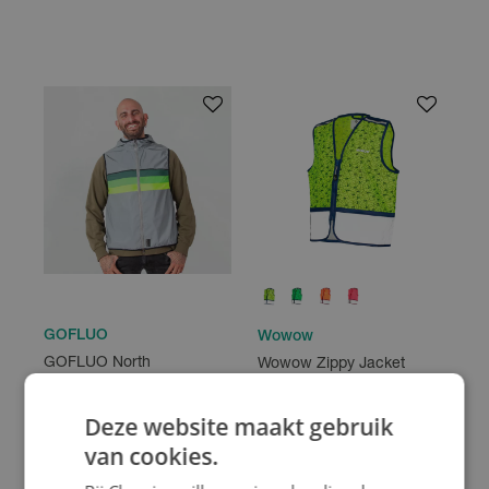
GOFLUO
Wowow
GOFLUO North
Wowow Zippy Jacket
Bodyglower Men
€ 59.95
€ 21.99
Deze website maakt gebruik
van cookies.