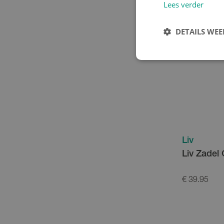
Lees verder
DETAILS WE
Liv
Liv Zadel 
€ 39.95