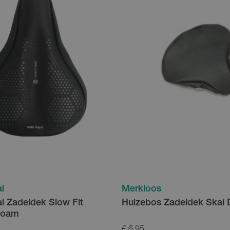
l
Merkloos
al Zadeldek Slow Fit
Hulzebos Zadeldek Skai 
Foam