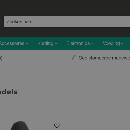
Accessoires
Kleding
Elektronica
Voeding
n)
Gediplomeerde medewe
adels