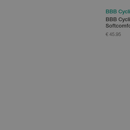
BBB Cycl
BBB Cycl
Softcomfo
Waterproo
€ 45.95