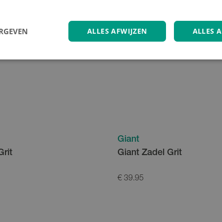
ERGEVEN
ALLES AFWIJZEN
ALLES 
Giant
Grit
Giant Zadel Grit
€ 39.95