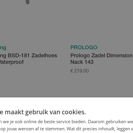
ing
PROLOGO
ing BSD-181 Zadelhoes
Prologo Zadel Dimensio
aterproof
Nack 143
€ 219.00
e maakt gebruik van cookies.
en we je ook online de beste service bieden. Daarom gebruiken w
op jouw wensen af te stemmen. Wat dit precies inhoudt, leggen w