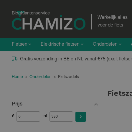
Blog
Klantenservice
Werkelijk alles
voor de fiets
Fietsen
Elektrische fietsen
Onderdelen
Gratis verzending in BE en NL vanaf €75 (excl. fietse
Home
>
Onderdelen
>
Fietszadels
Fietsz
Prijs
€
tot