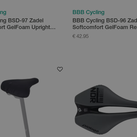
ing
BBB Cycling
ing BSD-97 Zadel
BBB Cycling BSD-96 Zad
rt GelFoam Upright
Softcomfort GelFoam Re
f
Waterproof
€ 42.95