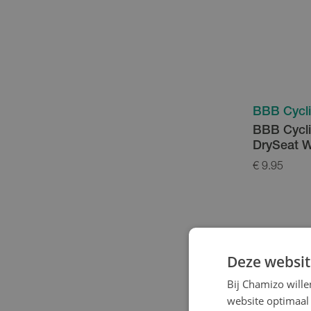
BBB Cycl
BBB Cycl
DrySeat W
€ 9.95
Deze websit
Bij Chamizo will
website optimaal 