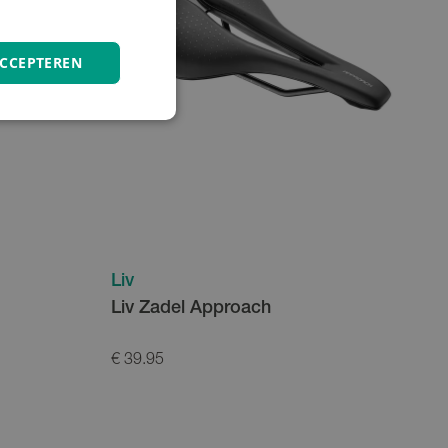
ACCEPTEREN
Liv
Liv Zadel Approach
€ 39.95