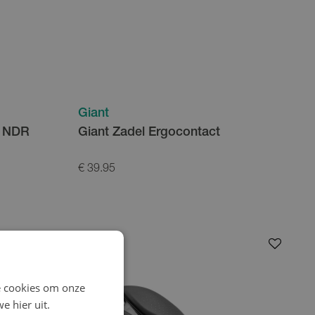
Giant
n NDR
Giant Zadel Ergocontact
€ 39.95
e cookies om onze
e hier uit.