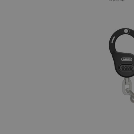
€ 32.95