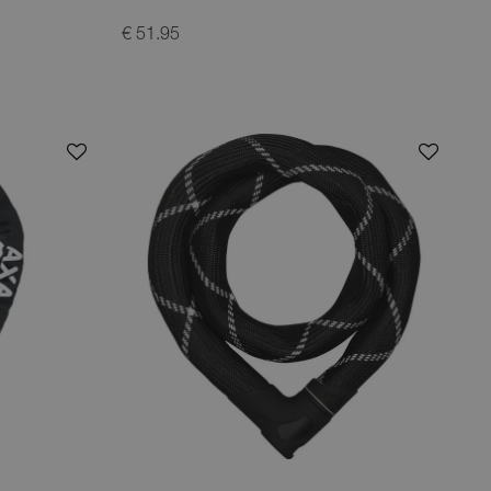
€ 51.95