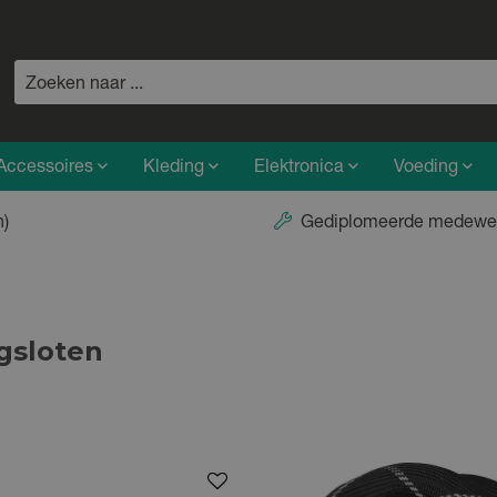
Accessoires
Kleding
Elektronica
Voeding
n)
Gediplomeerde medewe
gsloten