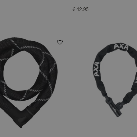
€ 42.95