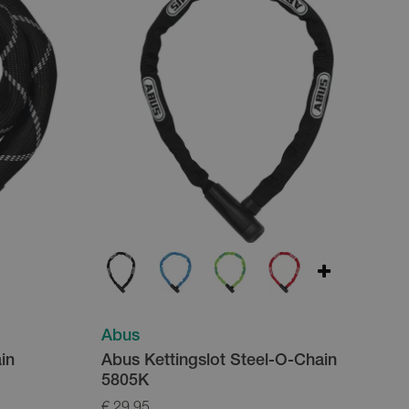
Abus
in
Abus Kettingslot Steel-O-Chain
5805K