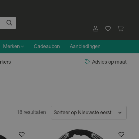
Merken
Cadeaubon
Aanbiedingen
rkers
Advies op maat
18 resultaten