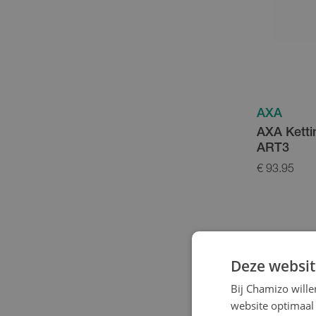
AXA
AXA Ketti
ART3
€ 93.95
Deze websit
Bij Chamizo will
website optimaal 