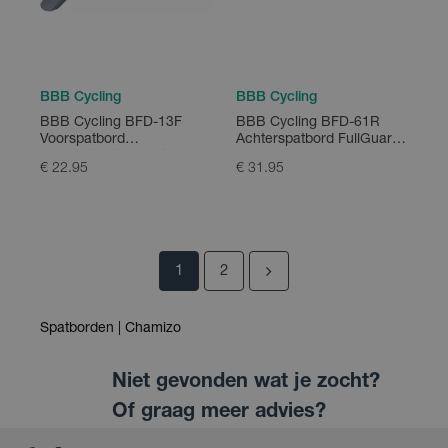
BBB Cycling
BBB Cycling
BBB Cycling BFD-13F
BBB Cycling BFD-61R
Voorspatbord
Achterspatbord FullGuard
MTBProtector Front
Rear
€ 22.95
€ 31.95
1
2
Spatborden | Chamizo
Niet gevonden wat je zocht?
Of graag meer advies?