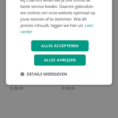
Bij Chamizo willen we je ook online de
beste service bieden. Daarom gebruiken
we cookies om onze website optimaal op
jouw wensen af te stemmen. Wat dit
precies inhoudt, leggen we hier uit.
Lees
verder
ALLES ACCEPTEREN
ALLES AFWIJZEN
Ass Savers
Ass Savers
DETAILS WEERGEVEN
Ass Savers Ass Saver
Ass Savers Ass Saver
WRS-2 Win Wing Road
WGS-2 Win Wing Gravel
€ 26.00
€ 26.00