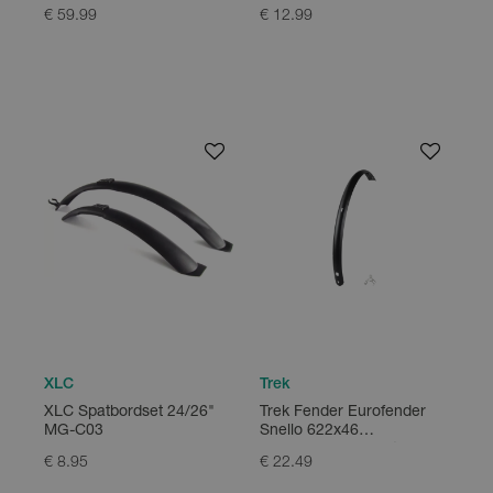
€ 59.99
€ 12.99
XLC
Trek
XLC Spatbordset 24/26"
Trek Fender Eurofender
MG-C03
Snello 622x46
w/Hole&Cable Route
€ 8.95
€ 22.49