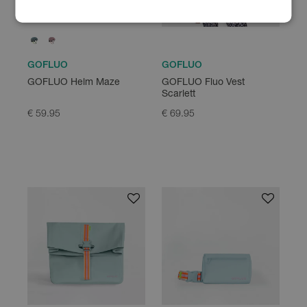
GOFLUO
GOFLUO
GOFLUO Fluo Vest
GOFLUO Helm Maze
Scarlett
€ 69.95
€ 59.95