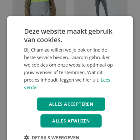
Deze website maakt gebruik
van cookies.
GOFLUO
GOFLUO
Bij Chamizo willen we je ook online de
GOFLUO North
GOFLUO Fluo Vest
beste service bieden. Daarom gebruiken
Bodyglower Men
Darknight
we cookies om onze website optimaal op
€ 59.95
€ 49.95
jouw wensen af te stemmen. Wat dit
precies inhoudt, leggen we hier uit.
Lees
verder
ALLES ACCEPTEREN
ALLES AFWIJZEN
DETAILS WEERGEVEN