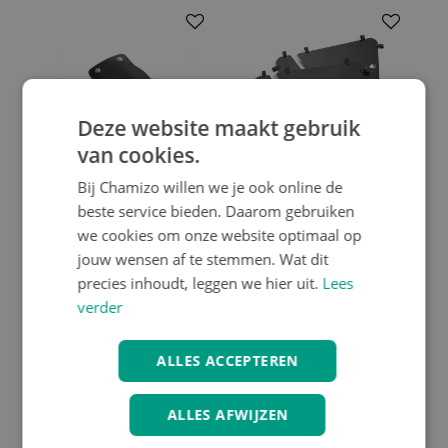
Deze website maakt gebruik
van cookies.
Bij Chamizo willen we je ook online de
beste service bieden. Daarom gebruiken
we cookies om onze website optimaal op
Benno
Benno
jouw wensen af te stemmen. Wat dit
Benno Leather Mudflap
Benno Poly Wheel Guard
Set
precies inhoudt, leggen we hier uit.
Lees
verder
€ 30.00
€ 39.00
ALLES ACCEPTEREN
ALLES AFWIJZEN