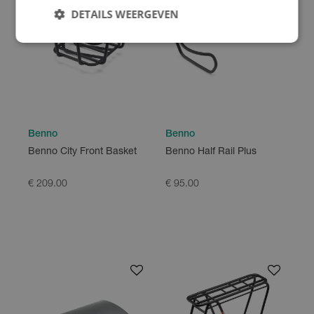
DETAILS WEERGEVEN
Benno
Benno
Benno City Front Basket
Benno Half Rail Plus
€ 209.00
€ 95.00