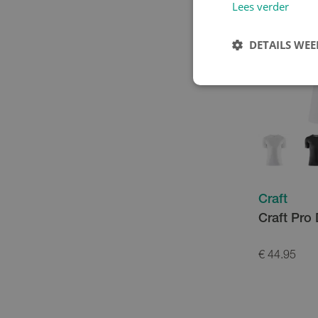
Lees verder
DETAILS WE
Craft
Craft Pro
€ 44.95