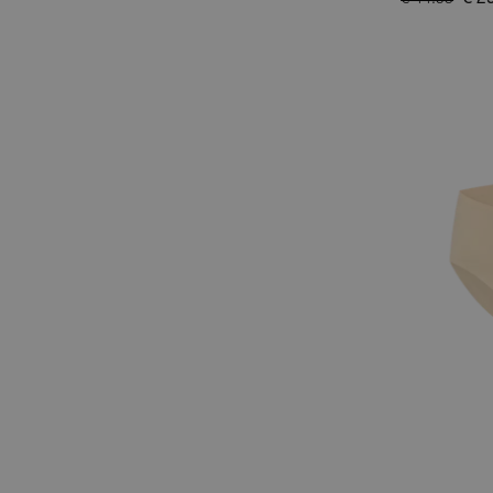
€ 2
€ 44.95