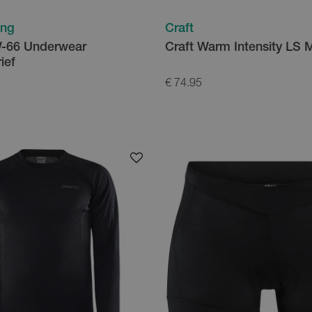
ing
Craft
66 Underwear
Craft Warm Intensity LS 
ief
€ 74.95