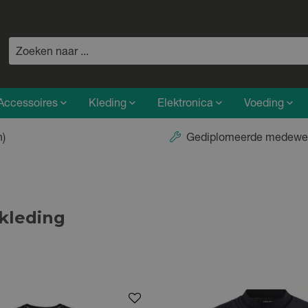
Accessoires
Kleding
Elektronica
Voeding
n)
Gediplomeerde medewe
kleding