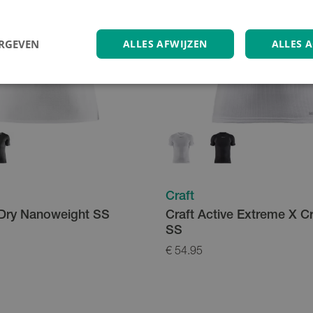
ERGEVEN
ALLES AFWIJZEN
ALLES 
Craft
 Dry Nanoweight SS
Craft Active Extreme X 
SS
€ 54.95