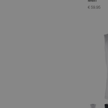
Men
€ 59.95