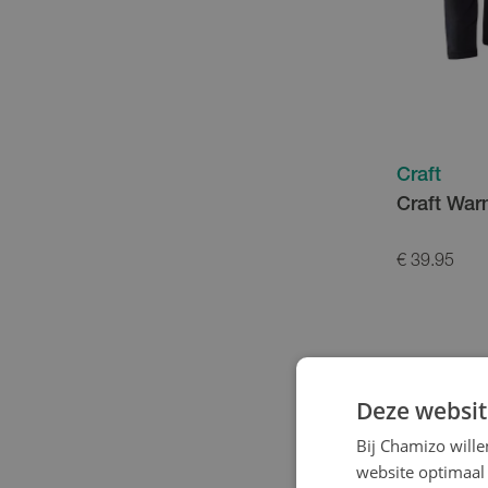
Craft
Craft War
€ 39.95
Deze websit
Bij Chamizo will
website optimaal 