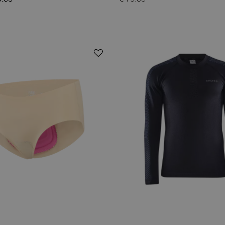
9.95
€ 79.95