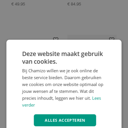
€ 84.95
€ 49.95
Deze website maakt gebruik
van cookies.
Bij Chamizo willen we je ook online de
beste service bieden. Daarom gebruiken
we cookies om onze website optimaal op
jouw wensen af te stemmen. Wat dit
precies inhoudt, leggen we hier uit.
Lees
Abus
UNIT 1
verder
Abus Afstandbediening
Unit 1 Winter Liner
Richtingsaanwijzer
ALLES ACCEPTEREN
€ 24.95
€ 39.90