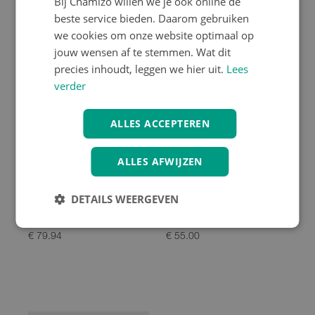
Bij Chamizo willen we je ook online de
beste service bieden. Daarom gebruiken
we cookies om onze website optimaal op
jouw wensen af te stemmen. Wat dit
precies inhoudt, leggen we hier uit.
Lees
verder
ALLES ACCEPTEREN
ALLES AFWIJZEN
Vittoria
Pirelli
DETAILS WEERGEVEN
Vittoria Buitenband Corsa
Pirelli Buitenband Scorpion
Pro
Sport XC H
€ 79.94
€ 55.00