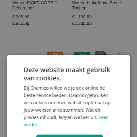
Wahoo KICKR CORE 2
Wahoo Kickr Move Smart
Fietstrainer
Trainer
€ 399.99
€ 1199.99
€ 549.99
€ 1299.99
- 23
%
Deze website maakt gebruik
van cookies.
Bij Chamizo willen we je ook online de
beste service bieden. Daarom gebruiken
we cookies om onze website optimaal op
jouw wensen af te stemmen. Wat dit
precies inhoudt, leggen we hier uit.
Lees
Wahoo
Tacx
verder
Wahoo KICKR Power V6
Tacx NEO 2T Smart
Smart Trainer
Trainer