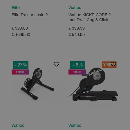
Elite
Wahoo
Elite Trainer Justo 2
Wahoo KICKR CORE 2
met Zwift Cog & Click
€ 999.00
€ 399.99
€ 1099.00
€ 549.99
- 27
%
- 8
%
Wahoo
Wahoo