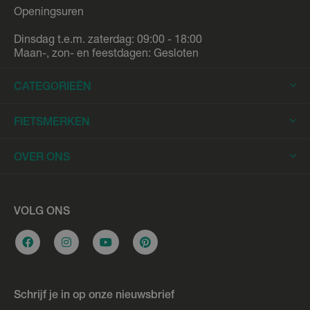
Openingsuren
Dinsdag t.e.m. zaterdag: 09:00 - 18:00
Maan-, zon- en feestdagen: Gesloten
CATEGORIEËN
Elektrische Fietsen
FIETSMERKEN
Elektrische Stadsfietsen
Trek
OVER ONS
Elektrische Racefietsen
Stromer
Elektrische Mountainbikes
Fietsleasing
Riese & Müller
Elektrische Longtails
Werkplaats
VOLG ONS
Urban Arrow
Elektrische Bakfietsen
Overname e-bike
Cannondale
Stadsfietsen
Vacatures
Flyer
Hybride fietsen
Bikefitting
Gazelle
Schrijf je in op onze nieuwsbrief
Racefietsen
Fietslening