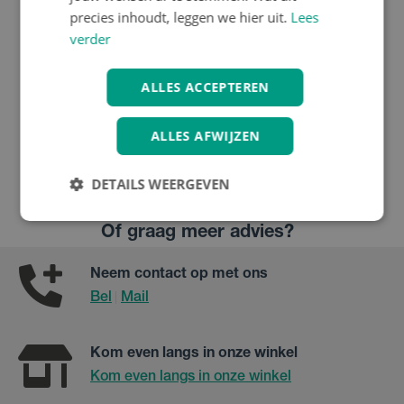
precies inhoudt, leggen we hier uit.
Lees
Busch & Müller
verder
Busch & Müller Spiegel
Cycle-Star
ALLES ACCEPTEREN
€ 18.90
ALLES AFWIJZEN
Fietsspiegels | Chamizo
DETAILS WEERGEVEN
Niet gevonden wat je zocht?
Of graag meer advies?
Neem contact op met ons
Bel
Mail
|
Kom even langs in onze winkel
Kom even langs in onze winkel