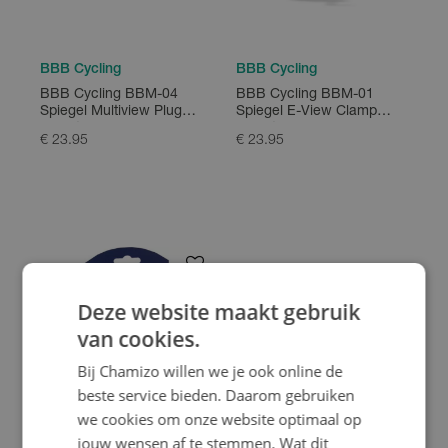
BBB Cycling
BBB Cycling
BBB Cycling BBM-04
BBB Cycling BBM-01
Spiegel Multiview Plug
Spiegel E-View Clamp
Mount
Mount L
€ 23.95
€ 23.95
Deze website maakt gebruik
van cookies.
Bij Chamizo willen we je ook online de
beste service bieden. Daarom gebruiken
we cookies om onze website optimaal op
jouw wensen af te stemmen. Wat dit