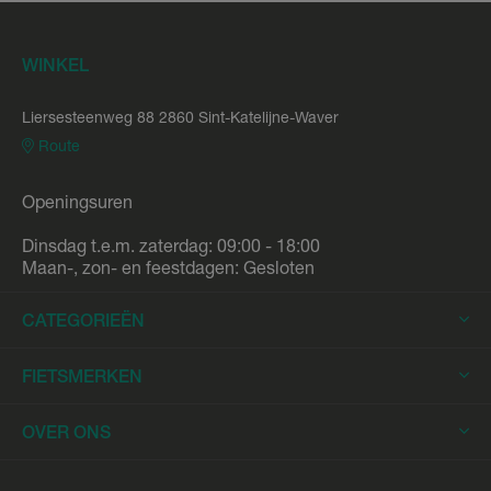
WINKEL
Liersesteenweg 88 2860 Sint-Katelijne-Waver
Route
Openingsuren
Dinsdag t.e.m. zaterdag: 09:00 - 18:00
Maan-, zon- en feestdagen: Gesloten
CATEGORIEËN
Elektrische Fietsen
FIETSMERKEN
Elektrische Stadsfietsen
Trek
OVER ONS
Elektrische Racefietsen
Stromer
Elektrische Mountainbikes
Fietsleasing