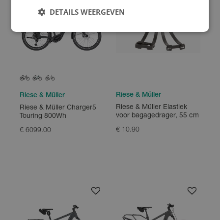
DETAILS WEERGEVEN
Riese & Müller
Riese & Müller
Riese & Müller Elastiek
Riese & Müller Charger5
voor bagagedrager, 55 cm
Touring 800Wh
€ 10.90
€ 6099.00