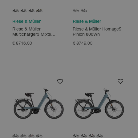
Riese & Müller
Riese & Müller
Riese & Müller
Riese & Müller Homage5
Multicharger3 Mixte
Pinion 800Wh
Rohloff HS 750Wh +
€ 8716.00
€ 8749.00
250Wh