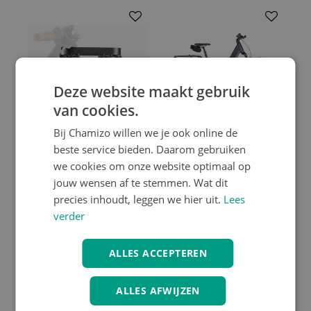
Deze website maakt gebruik
van cookies.
Bij Chamizo willen we je ook online de
beste service bieden. Daarom gebruiken
we cookies om onze website optimaal op
Riese & Müller
Riese & Müller
jouw wensen af te stemmen. Wat dit
Riese & Müller VBK0264
Riese & Müller Nevo5
Mand Swing MY2020
Vario Core 600Wh
precies inhoudt, leggen we hier uit.
Lees
€ 101.90
€ 5089.00
verder
ALLES ACCEPTEREN
ALLES AFWIJZEN