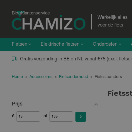
Blog
Klantenservice
Werkelijk alles
voor de fiets
Fietsen
Elektrische fietsen
Onderdelen
Gratis verzending in BE en NL vanaf €75 (excl. fietse
Home
>
Accessoires
>
Fietsonderhoud
>
Fietsstaanders
Fietss
Prijs
€
tot