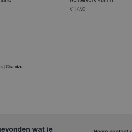
daard
Achtervork 40mm
€ 17.99
rs | Chamizo
gevonden wat je