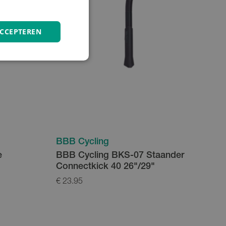
ACCEPTEREN
BBB Cycling
e
BBB Cycling BKS-07 Staander
Connectkick 40 26"/29"
€ 23.95