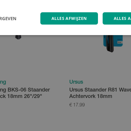
ERGEVEN
ALLES AFWIJZEN
ALLES 
ing
Ursus
ing BKS-06 Staander
Ursus Staander R81 Wav
ick 18mm 26"/29"
Achtervork 18mm
€ 17.99