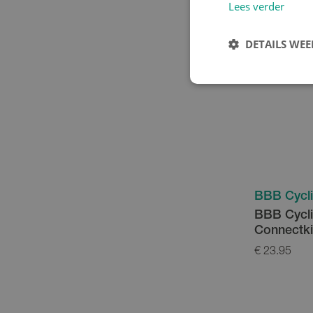
Lees verder
DETAILS WE
BBB Cycl
BBB Cycl
Connectk
€ 23.95