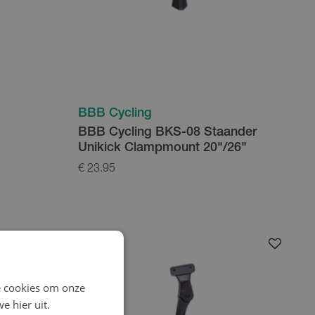
BBB Cycling
BBB Cycling BKS-08 Staander
Unikick Clampmount 20"/26"
€ 23.95
e cookies om onze
e hier uit.