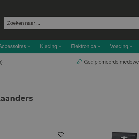
Accessoires
Kleding
Elektronica
Voeding
n)
Gediplomeerde medewe
taanders