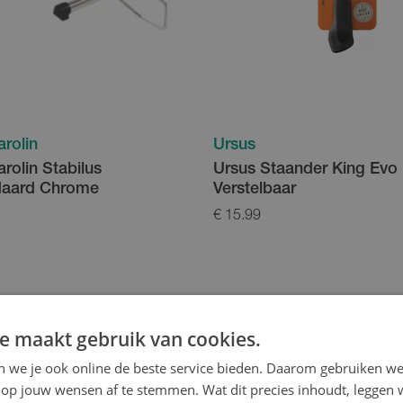
arolin
Ursus
arolin Stabilus
Ursus Staander King Evo
daard Chrome
Verstelbaar
€ 15.99
e maakt gebruik van cookies.
en we je ook online de beste service bieden. Daarom gebruiken w
op jouw wensen af te stemmen. Wat dit precies inhoudt, leggen w