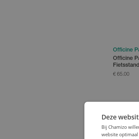
Officine P
Officine P
Fietsstan
€ 65.00
Deze websit
Bij Chamizo will
website optimaal 