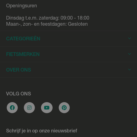
Openingsuren
Dinsdag t.e.m. zaterdag: 09:00 - 18:00
Maan-, zon- en feestdagen: Gesloten
CATEGORIEËN
Elektrische Fietsen
FIETSMERKEN
Elektrische Stadsfietsen
Trek
OVER ONS
Elektrische Racefietsen
Stromer
Elektrische Mountainbikes
Fietsleasing
Riese & Müller
Elektrische Longtails
Werkplaats
VOLG ONS
Urban Arrow
Elektrische Bakfietsen
Overname e-bike
Cannondale
Stadsfietsen
Vacatures
Flyer
Hybride fietsen
Bikefitting
Gazelle
Schrijf je in op onze nieuwsbrief
Racefietsen
Fietslening