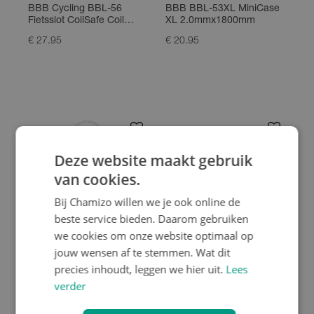
BBB Cycling BBL-56
BBB BBL-53XL MiniCase
Fietsslot CoilSafe Coil
XL 2.0mmx1800mm
4.8mmx1800mm
€ 27.95
€ 20.95
Deze website maakt gebruik
van cookies.
Bij Chamizo willen we je ook online de
beste service bieden. Daarom gebruiken
we cookies om onze website optimaal op
jouw wensen af te stemmen. Wat dit
precies inhoudt, leggen we hier uit.
Lees
AXA
BBB Cycling
verder
AXA Kabelslot Roll 75
BBB Cycling BBL-53
Fietslot Minicase Cable