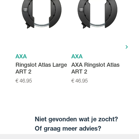
AXA
AXA
AXA
Ringslot Atlas Large
AXA Ringslot Atlas
Axa
ART 2
ART 2
Kett
26/2
€ 46.95
€ 46.95
€ 37.
48T
Niet gevonden wat je zocht?
Of graag meer advies?