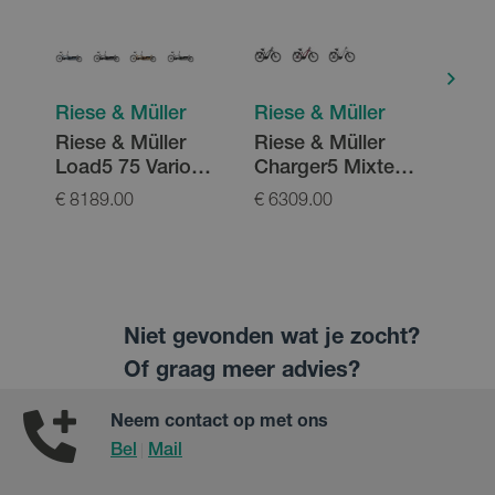
Riese & Müller
Riese & Müller
Ries
Riese & Müller
Riese & Müller
Ries
Load5 75 Vario
Charger5 Mixte
Mult
725Wh
Vario T 800Wh
Aut
€ 8189.00
€ 6309.00
€ 69
Niet gevonden wat je zocht?
Of graag meer advies?
Neem contact op met ons
Bel
Mail
|