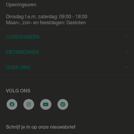
Openingsuren
Dinsdag t.e.m. zaterdag: 09:00 - 18:00
Maan-, zon- en feestdagen: Gesloten
CATEGORIEËN
Elektrische Fietsen
FIETSMERKEN
Elektrische Stadsfietsen
Trek
OVER ONS
Elektrische Racefietsen
Stromer
Elektrische Mountainbikes
Fietsleasing
Riese & Müller
Elektrische Longtails
Werkplaats
VOLG ONS
Urban Arrow
Elektrische Bakfietsen
Overname e-bike
Cannondale
Stadsfietsen
Vacatures
Flyer
Hybride fietsen
Bikefitting
Gazelle
Schrijf je in op onze nieuwsbrief
Racefietsen
Fietslening