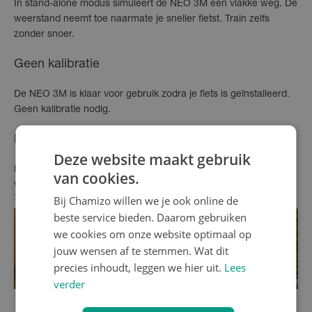
In stand-alone modus simuleert de NEO 3M een vlakke weg. De
weerstand neemt toe naarmate je sneller fietst. Train zelfs
zonder snoer.
Geen kalibratie
De NEO 3M is klaar voor gebruik zodra je fiets is geïnstalleerd.
Geen kalibratie nodig.
ERG-modus
Deze website maakt gebruik
De ERG-modus houdt je op koers met automatisch aangepaste
van cookies.
vermogensdoelen tijdens work-outs.
Bij Chamizo willen we je ook online de
1
Compatibele software vereist.
beste service bieden. Daarom gebruiken
we cookies om onze website optimaal op
jouw wensen af te stemmen. Wat dit
precies inhoudt, leggen we hier uit.
Lees
verder