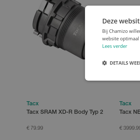
Deze websit
Bij Chamizo will
website optimaal 
Lees verder
DETAILS WE
Tacx
Tacx
Tacx SRAM XD-R Body Typ 2
Tacx NE
€ 79.99
€ 3999.9