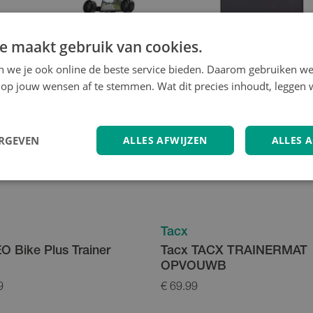
e maakt gebruik van cookies.
en we je ook online de beste service bieden. Daarom gebruiken w
op jouw wensen af te stemmen. Wat dit precies inhoudt, leggen w
ERGEVEN
ALLES AFWIJZEN
ALLES 
Tacx
O Bike Plus Trainer
Tacx TACX TRAINERMAT
OPVOUWB
9
€ 69.99