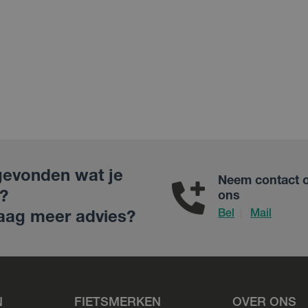
gevonden wat je
Neem contact 
?
ons
Bel
Mail
|
aag meer advies?
N
FIETSMERKEN
OVER ONS