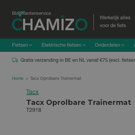
Blog
Klantenservice
Werkelijk alles
voor de fiets
Fietsen
Elektrische fietsen
Onderdelen
Gratis verzending in BE en NL vanaf €75 (excl. fietse
Home
>
Tacx Oprolbare Trainermat
Tacx
Tacx Oprolbare Trainermat
T2918