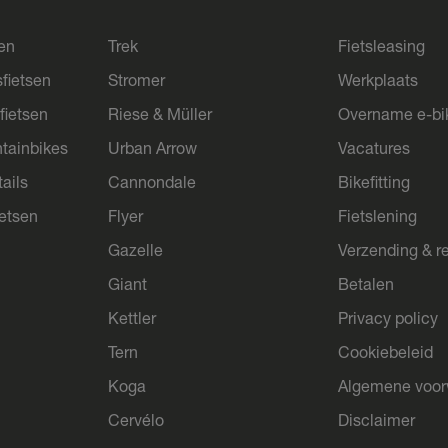
sen
Trek
Fietsleasing
sfietsen
Stromer
Werkplaats
fietsen
Riese & Müller
Overname e-bi
tainbikes
Urban Arrow
Vacatures
ails
Cannondale
Bikefitting
ietsen
Flyer
Fietslening
Gazelle
Verzending & r
Giant
Betalen
Kettler
Privacy policy
Tern
Cookiebeleid
Koga
Algemene voo
Cervélo
Disclaimer