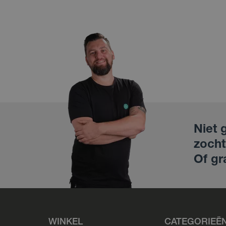
Niet 
zocht
Of gr
WINKEL
CATEGORIEË