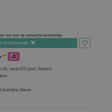
cteer ons voor de verwachte levertermijn.
n
winkelmandje
n NL vanaf €75 (excl. fietsen)
kers
t-Katelijne-Waver