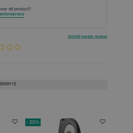
over dit product?
antenservice
Schrijf eerste review
5059112
- 23
%