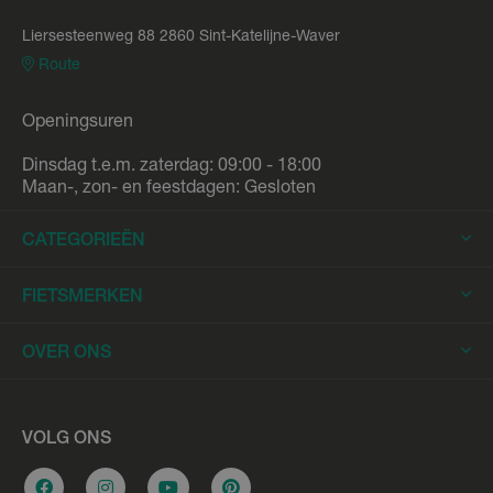
Liersesteenweg 88 2860 Sint-Katelijne-Waver
Route
Openingsuren
Dinsdag t.e.m. zaterdag: 09:00 - 18:00
Maan-, zon- en feestdagen: Gesloten
CATEGORIEËN
Elektrische Fietsen
FIETSMERKEN
Elektrische Stadsfietsen
Trek
OVER ONS
Elektrische Racefietsen
Stromer
Elektrische Mountainbikes
Fietsleasing
Riese & Müller
Elektrische Longtails
Werkplaats
VOLG ONS
Urban Arrow
Elektrische Bakfietsen
Overname e-bike
Cannondale