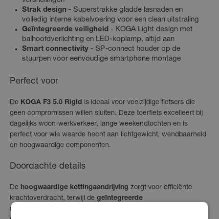
versnellingen
Strak design
- Superstrakke gladde lasnaden en
volledig interne kabelvoering voor een clean uitstraling
Geïntegreerde veiligheid
- KOGA Light design met
balhoofdverlichting en LED-koplamp, altijd aan
Smart connectivity
- SP-connect houder op de
stuurpen voor eenvoudige smartphone montage
Perfect voor
De
KOGA F3 5.0 Rigid
is ideaal voor veelzijdige fietsers die
geen compromissen willen sluiten. Deze toerfiets excelleert bij
dagelijks woon-werkverkeer, lange weekendtochten en is
perfect voor wie waarde hecht aan lichtgewicht, wendbaarheid
en hoogwaardige componenten.
Doordachte details
De
hoogwaardige kettingaandrijving
zorgt voor efficiënte
krachtoverdracht, terwijl de
geïntegreerde
stuuruitslagbegrenzer
je frame beschermt. De kabels zijn