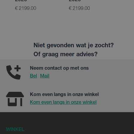
2026
2026
800
€ 2199.00
€ 2199.00
€ 59
Niet gevonden wat je zocht?
Of graag meer advies?
Neem contact op met ons
Bel
Mail
|
Kom even langs in onze winkel
Kom even langs in onze winkel
WINKEL