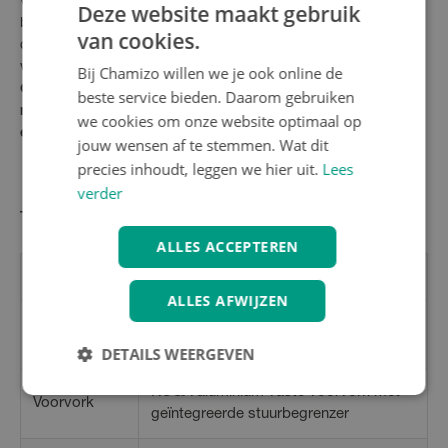
volledig weggewerkt via interne kabelvoering voor extra
Deze website maakt gebruik
bescherming en een strak uiterlijk. Het
KOGA Light design
van cookies.
combineert functionaliteit met stijl: de volledig geïntegreerde
verlichting staat altijd aan voor maximale veiligheid.
Bij Chamizo willen we je ook online de
Ontdek de perfecte balans tussen sportiviteit en comfort
beste service bieden. Daarom gebruiken
met de KOGA F3 5.0 Rigid - jouw betrouwbare partner voor
we cookies om onze website optimaal op
elke rit!
jouw wensen af te stemmen. Wat dit
precies inhoudt, leggen we hier uit.
Lees
verder
Technische specificaties KOGA F3 5.0 Rigid
ALLES ACCEPTEREN
Frameset
ALLES AFWIJZEN
KOGA aluminium met superstrakke
Frame
gladde lasnaden
DETAILS WEERGEVEN
KOGA aluminium vaste voorvork met
Voorvork
geïntegreerde stuurbegrenzer