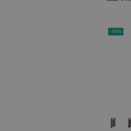
€ 4.
€ 9.95
- 50
%