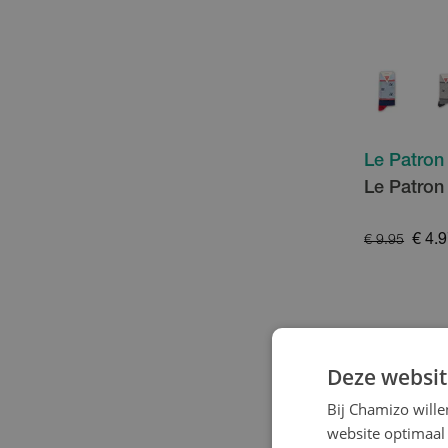
Le Patron
Le Patron
€ 4.
€ 9.95
- 50
%
Deze websit
Bij Chamizo will
website optimaal 