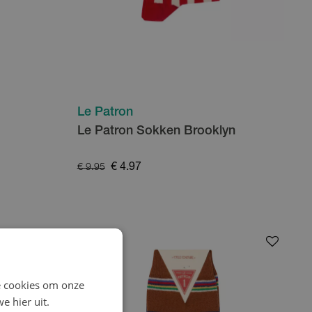
Le Patron
Le Patron Sokken Brooklyn
€ 4.97
€ 9.95
- 50
%
e cookies om onze
e hier uit.