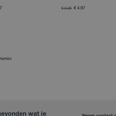
97
€ 4.97
€ 9.95
Chamizo
gevonden wat je