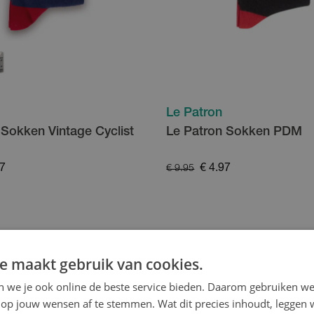
Le Patron
 Sokken Vintage Cyclist
Le Patron Sokken PDM
97
€ 4.97
€ 9.95
- 50
%
e maakt gebruik van cookies.
en we je ook online de beste service bieden. Daarom gebruiken w
op jouw wensen af te stemmen. Wat dit precies inhoudt, leggen w