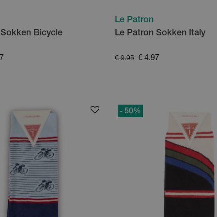
Le Patron
 Sokken Bicycle
Le Patron Sokken Italy
97
€ 4.97
€ 9.95
- 50
%