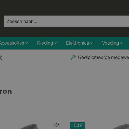
Accessoires
Kleding
Elektronica
Voeding
n)
Gediplomeerde medewe
tron
- 50
%