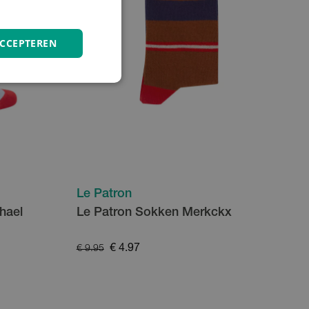
ACCEPTEREN
Le Patron
hael
Le Patron Sokken Merkckx
€ 4.97
€ 9.95