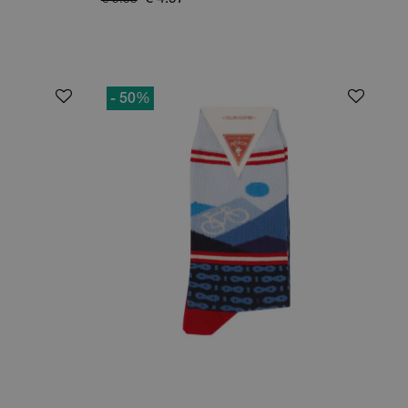
€ 4.97
€ 9.95
- 50
%