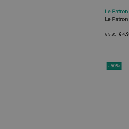
Le Patron
Le Patron
€ 4.
€ 9.95
- 50
%