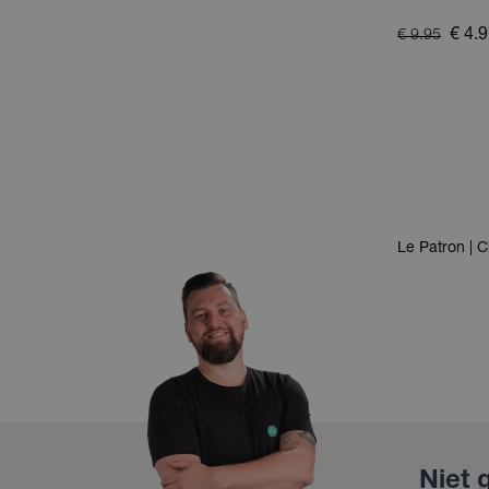
€ 4.
€ 9.95
Le Patron | 
Niet 