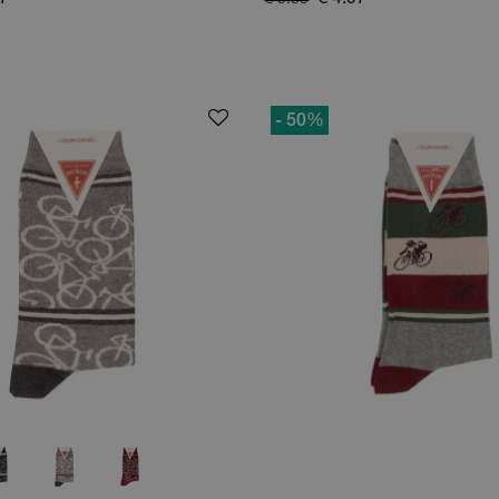
97
€ 4.97
€ 9.95
- 50
%