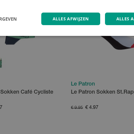
ERGEVEN
ALLES AFWIJZEN
ALLES 
Le Patron
 Sokken Café Cycliste
Le Patron Sokken St.Rap
97
€ 4.97
€ 9.95