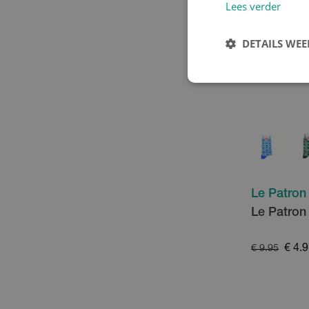
Lees verder
DETAILS WE
Le Patron
Le Patron
€ 4.
€ 9.95